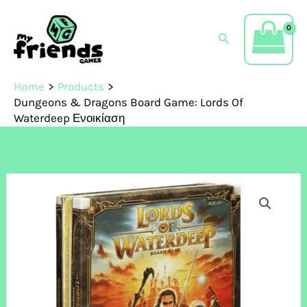
Skip
to
Search
content
Home
Products
Dungeons & Dragons Board Game: Lords Of
Waterdeep Ενοικίαση
Dungeons
&
Dragons
Board
Game:
Lords