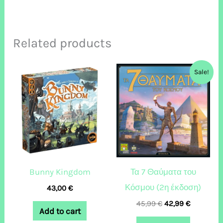
Related products
Original
Current
Sale!
price
price
was:
is:
45,99 €.
42,99 €.
Bunny Kingdom
Τα 7 Θαύματα του
Κόσμου (2η έκδοση)
43,00
€
45,99
€
42,99
€
Add to cart