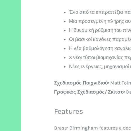
Ένα από τα επιτραπέζια πα
Μια προσεγμένη πλήρης αυτ
Η δυναμική ρύθμιση του πίν
Οι βασικοί κανόνες παραμέ
Η νέα βαθμολόγηση καναλιώ
3 νέοι τύποι βιομηχανίας π
Νέες ενέργειες, μηχανισμοί
Σχεδιασμός Παιχνιδιού:
Matt Tolm
Γραφικός Σχεδιασμός/ Σκίτσο:
Da
Features
Brass: Birmingham features a dece