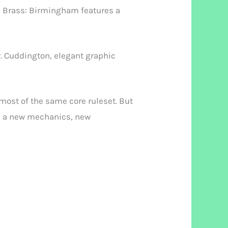
r, Brass: Birmingham features a
. Cuddington, elegant graphic
 most of the same core ruleset. But
th a new mechanics, new