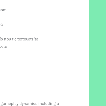
.com
κά
 που τις τοποθετείτε
όντα
ng gameplay dynamics including a