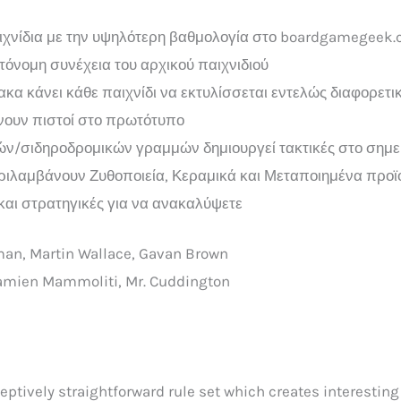
ιχνίδια με την υψηλότερη βαθμολογία στο boardgamegeek
όνομη συνέχεια του αρχικού παιχνιδιού
ακα κάνει κάθε παιχνίδι να εκτυλίσσεται εντελώς διαφορετι
νουν πιστοί στο πρωτότυπο
ν/σιδηροδρομικών γραμμών δημιουργεί τακτικές στο σημείο
εριλαμβάνουν Ζυθοποιεία, Κεραμικά και Μεταποιημένα προϊ
 και στρατηγικές για να ανακαλύψετε
an, Martin Wallace, Gavan Brown
mien Mammoliti, Mr. Cuddington
ptively straightforward rule set which creates interesti