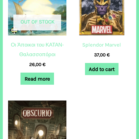
OUT OF STOCK
Οι Άποικοι του ΚΑΤΑΝ-
Splendor Marvel
Θαλασσοπόροι
37,00
€
26,00
€
Add to cart
Read more