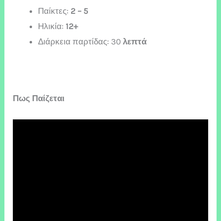
Παίκτες:
2 – 5
Ηλικία:
12+
Διάρκεια παρτίδας: 30
λεπτά
Πως Παίζεται