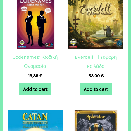
Codenames: Κωδική
Everdell: Η εύφορη
Ονομασία
κοιλάδα
19,89
€
53,00
€
Add to cart
Add to cart