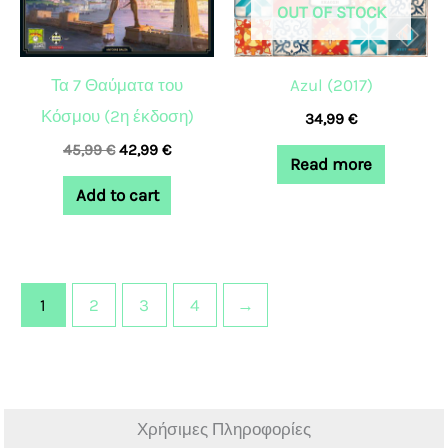
OUT OF STOCK
Τα 7 Θαύματα του
Azul (2017)
Κόσμου (2η έκδοση)
34,99
€
45,99
€
42,99
€
Read more
Add to cart
1
2
3
4
→
Χρήσιμες Πληροφορίες