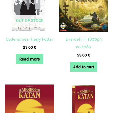
OUT OF STOCK
Codenames: Harry Potter
Everdell: Η εύφορη
κοιλάδα
23,00
€
53,00
€
Read more
Add to cart