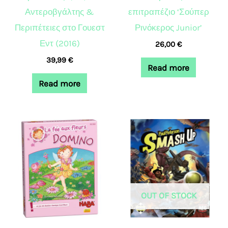
Αντεροβγάλτης &
επιτραπέζιο ‘Σούπερ
Περιπέτειες στο Γουεστ
Ρινόκερος Junior’
Εντ (2016)
26,00
€
39,99
€
Read more
Read more
OUT OF STOCK