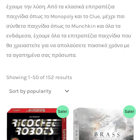
έχουμε την λύση. Από τα κλασικά επιτραπέζια
παιχνίδια όπως το Monopoly και το Clue, μέχρι πιο
σύνθετα παιχνίδια όπως το Munchkin και όλα τα
ενδιάμεσα, έχουμε όλα τα επιτραπέζια παιχνίδια που
θα χρειαστείτε για να απολαύσετε ποιοτικό χρόνο με
τα αγαπημένα σας πρόσωπα.
Showing 1–50 of 152 results
Original
Current
Original
Current
Sale!
Sale!
price
price
price
price
was:
is:
was:
is:
49,99 €.
44,99 €.
89,99 €.
84,90 €.