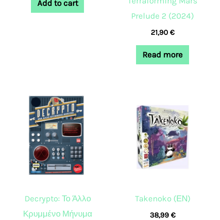
Terraforming Mars
Add to cart
Prelude 2 (2024)
21,90
€
Read more
Decrypto: Το Άλλο
Takenoko (ΕΝ)
Κρυμμένο Μήνυμα
38,99
€