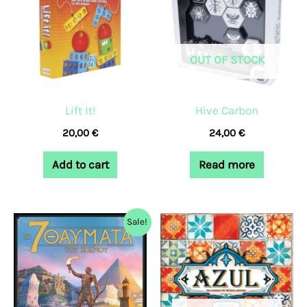
OUT OF STOCK
Lift It!
Hive Carbon
20,00
€
24,00
€
Add to cart
Read more
Original
Current
Sale!
price
price
was:
is:
45,99 €.
42,99 €.