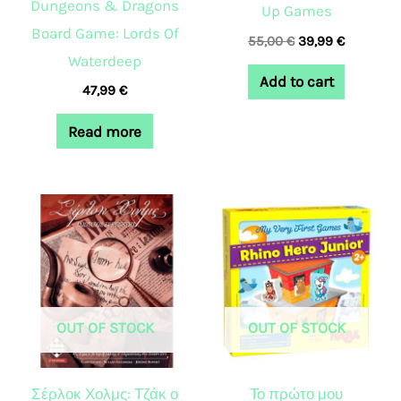
Dungeons & Dragons
Up Games
Board Game: Lords Of
55,00
€
39,99
€
Waterdeep
Add to cart
47,99
€
Read more
OUT OF STOCK
OUT OF STOCK
Σέρλοκ Χολμς: Τζάκ ο
Το πρώτο μου