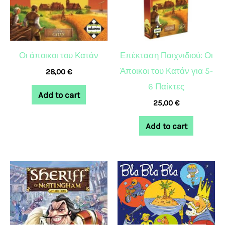
Οι άποικοι του Κατάν
Επέκταση Παιχνιδιού: Οι
Άποικοι του Κατάν για 5-
28,00
€
6 Παίκτες
Add to cart
25,00
€
Add to cart