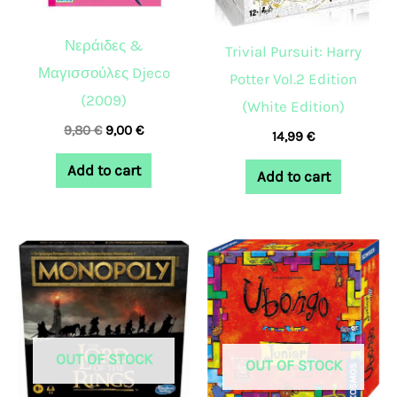
Νεράιδες &
Trivial Pursuit: Harry
Μαγισσούλες Djeco
Potter Vol.2 Edition
(2009)
(White Edition)
9,80
€
9,00
€
14,99
€
Add to cart
Add to cart
OUT OF STOCK
OUT OF STOCK