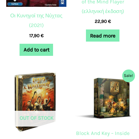
of the Mind Flayer
(ελληνική έκδοση)
Οι Κυνηγοί της Νύχτας
22,90
€
(2021)
Read more
17,90
€
Add to cart
Original
Current
Sale!
price
price
was:
is:
55,00 €.
39,99 €.
OUT OF STOCK
Block And Key – Inside