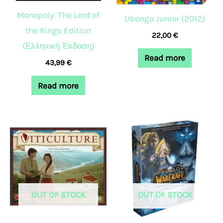
Monopoly: The Lord of
Ubongo Junior (2012)
the Rings Edition
22,00
€
(Ελληνική Έκδοση)
Read more
43,99
€
Read more
OUT OF STOCK
OUT OF STOCK