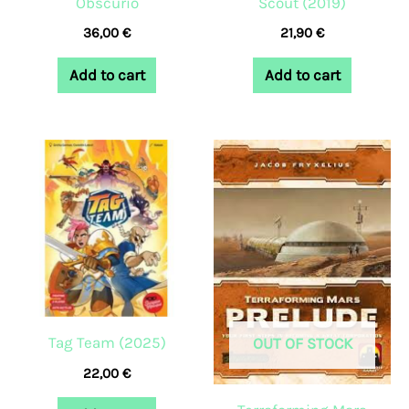
Obscurio
Scout (2019)
36,00
€
21,90
€
Add to cart
Add to cart
Tag Team (2025)
OUT OF STOCK
22,00
€