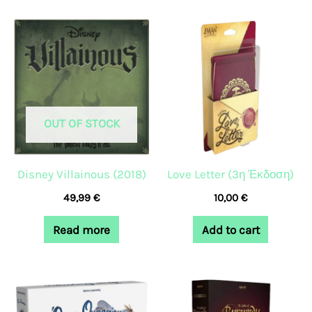
OUT OF STOCK
Disney Villainous (2018)
Love Letter (3η Έκδοση)
49,99
€
10,00
€
Read more
Add to cart