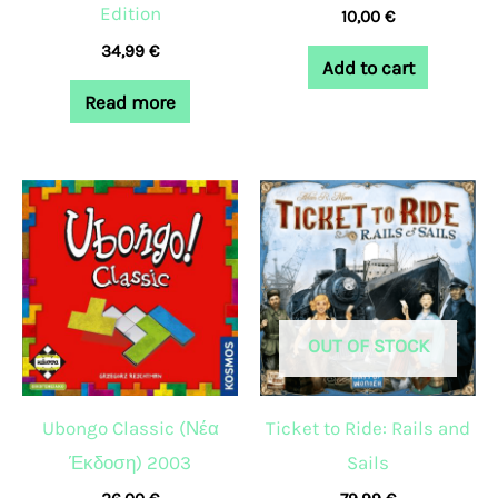
Edition
10,00
€
34,99
€
Add to cart
Read more
OUT OF STOCK
Ubongo Classic (Νέα
Ticket to Ride: Rails and
Έκδοση) 2003
Sails