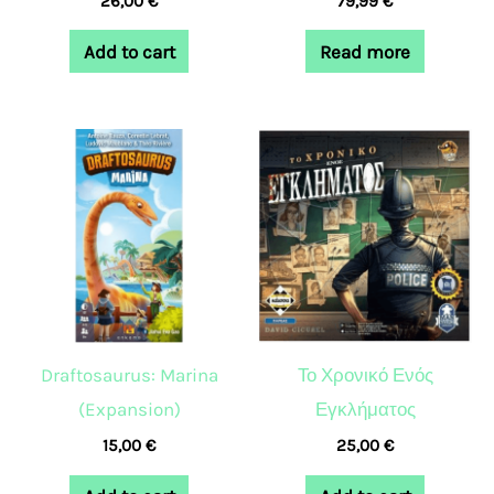
26,00
€
79,99
€
Add to cart
Read more
Draftosaurus: Marina
Το Χρονικό Ενός
(Expansion)
Εγκλήματος
15,00
€
25,00
€