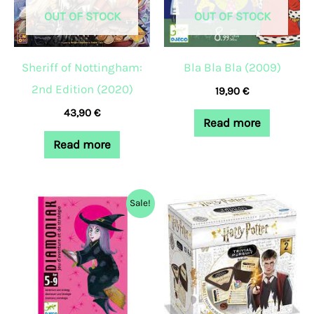
OUT OF STOCK
OUT OF STOCK
Sheriff of Nottingham:
Bla Bla Bla (2009)
2nd Edition (2020)
19,90
€
43,90
€
Read more
Read more
Original
Current
Sale!
price
price
was:
is:
9,80 €.
9,00 €.