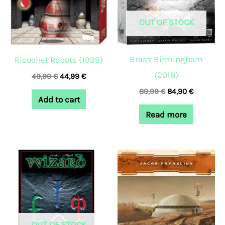
OUT OF STOCK
Brass Birmingham
Ricochet Robots (1999)
(2018)
49,99
€
44,99
€
89,99
€
84,90
€
Add to cart
Read more
OUT OF STOCK