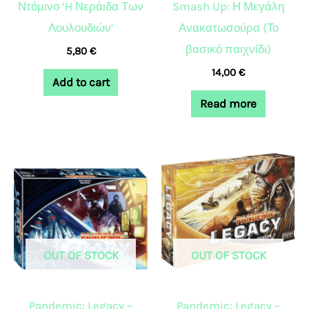
Ντόμινο ‘H Νεράιδα Των
Smash Up: Η Μεγάλη
Λουλουδιών’
Ανακατωσούρα (Το
βασικό παιχνίδι)
5,80
€
14,00
€
Add to cart
Read more
OUT OF STOCK
OUT OF STOCK
Pandemic: Legacy –
Pandemic: Legacy –