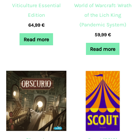
Viticulture Essential
World of Warcraft: Wrath
Edition
of the Lich King
(Pandemic System)
64,99
€
59,99
€
Read more
Read more