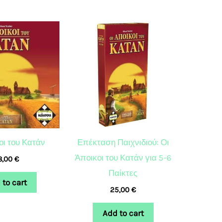
οι του Κατάν
Επέκταση Παιχνιδιού: Οι
Άποικοι του Κατάν για 5-6
8,00
€
Παίκτες
 to cart
25,00
€
Add to cart