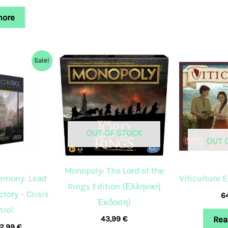
more
riginal
Current
Sale!
rice
price
as:
is:
4,99 €.
22,99 €.
OUT OF STOCK
OUT 
Monopoly: The Lord of the
emony: Lead
Viticulture 
Rings Edition (Ελληνική
ctory – Crisis
6
Έκδοση)
trol
Rea
43,99
€
2,99
€