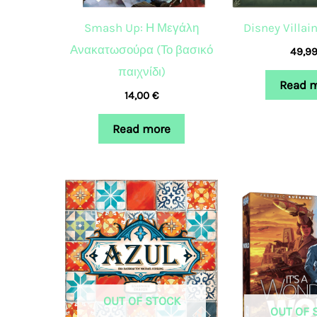
Smash Up: Η Μεγάλη
Disney Villai
Ανακατωσούρα (Το βασικό
49,9
παιχνίδι)
Read 
14,00
€
Read more
OUT OF STOCK
OUT OF 