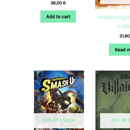
36,00
€
Add to cart
Terraforming 
2 (20
21,9
Read 
OUT OF STOCK
OUT OF 