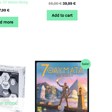
s Of Waterdeep
55,00
€
39,99
€
7,99
€
Add to cart
d more
Original
Current
Sale!
price
price
was:
is:
45,99 €.
42,99 €.
OF STOCK