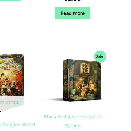
Read more
Original
Current
Sale!
price
price
was:
is:
55,00 €.
39,99 €.
OF STOCK
Block And Key – Inside Up
 Dragons Board
Games