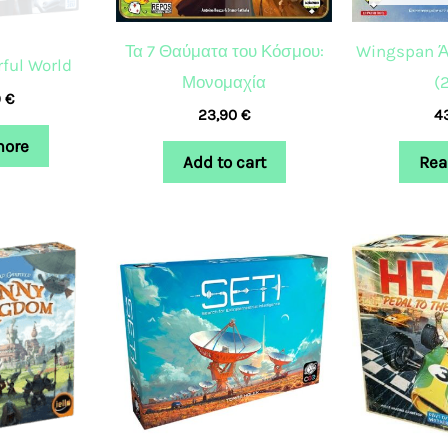
Τα 7 Θαύματα του Κόσμου:
Wingspan Ά
rful World
Μονομαχία
(
9
€
23,90
€
4
more
Add to cart
Rea