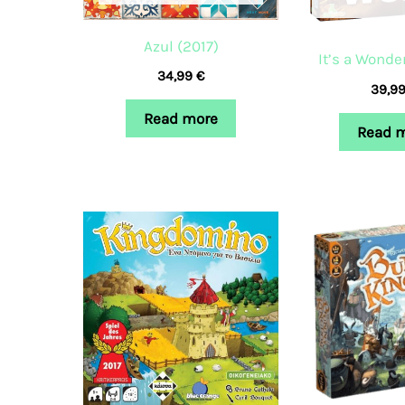
Azul (2017)
It’s a Wonde
34,99
€
39,9
Read more
Read 