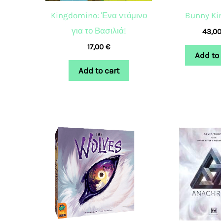
Kingdomino: Ένα ντόμινο
Bunny K
για το Βασιλιά!
43,0
17,00
€
Add to 
Add to cart