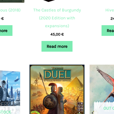
nous (2018)
The Castles of Burgundy
Hive
(2020 Edition with
9
€
2
expansions)
more
Rea
45,00
€
Read more
OUT 
STOCK