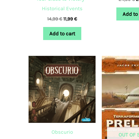
Historical Events
Add to 
14,99
€
11,99
€
Add to cart
Obscurio
OUT OF 