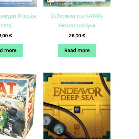
νοιγμα Φτερών
Οι Άποικοι του ΚΑΤΑΝ-
2020)
Θαλασσοπόροι
3,00
€
26,00
€
d more
Read more