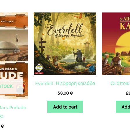
Everdell: Η εύφορη κοιλάδα
Οι άποικ
STOCK
53,00
€
2
Add to cart
Add
Mars Prelude
8)
0
€