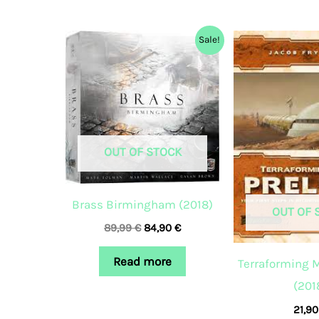
Original
Current
Sale!
price
price
was:
is:
89,99 €.
84,90 €.
OUT OF STOCK
Brass Birmingham (2018)
OUT OF 
89,99
€
84,90
€
Read more
Terraforming 
(201
21,9