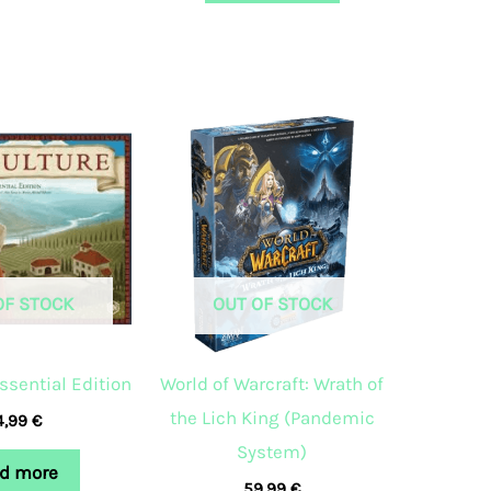
OF STOCK
OUT OF STOCK
Essential Edition
World of Warcraft: Wrath of
the Lich King (Pandemic
4,99
€
System)
d more
59,99
€