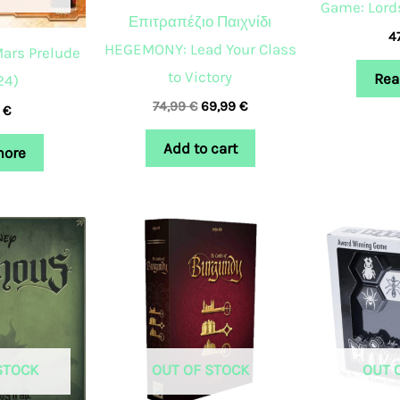
Game: Lord
Επιτραπέζιο Παιχνίδι
4
HEGEMONY: Lead Your Class
Mars Prelude
to Victory
Rea
24)
74,99
€
69,99
€
0
€
Add to cart
more
STOCK
OUT OF STOCK
OUT 