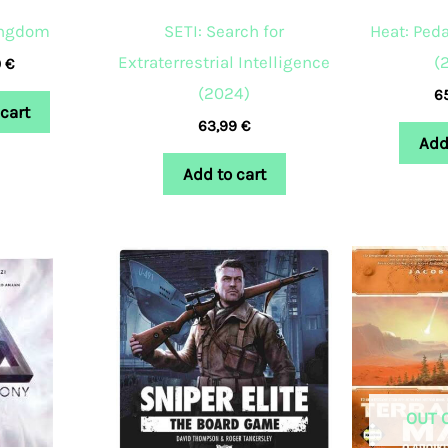
ingdom
SETI: Search for
Heat: Peda
Extraterrestrial Intelligence
(
0
€
(2024)
6
cart
63,99
€
Add
Add to cart
OUT 