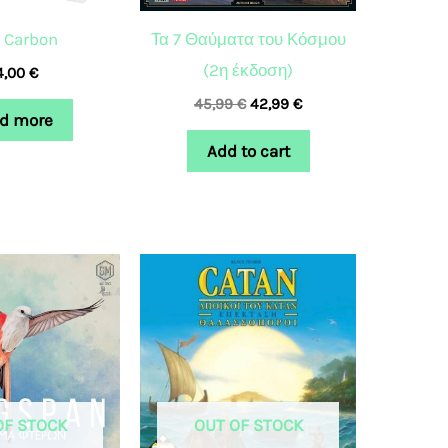
 Carbon
Τα 7 Θαύματα του Κόσμου
(2η έκδοση)
4,00
€
45,99
€
42,99
€
d more
Add to cart
OF STOCK
OUT OF STOCK