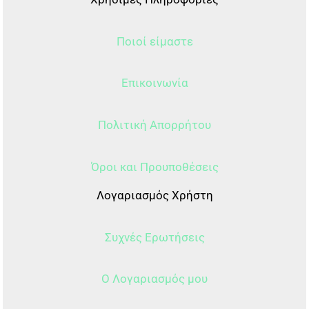
Ποιοί είμαστε
Επικοινωνία
Πολιτική Απορρήτου
Όροι και Προυποθέσεις
Λογαριασμός Χρήστη
Συχνές Ερωτήσεις
Ο Λογαριασμός μου