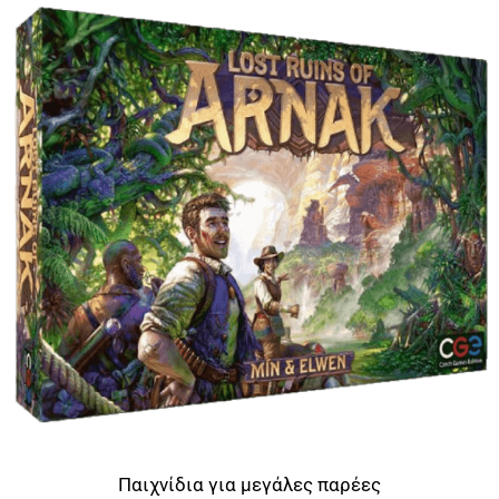
Παιχνίδια για μεγάλες παρέες