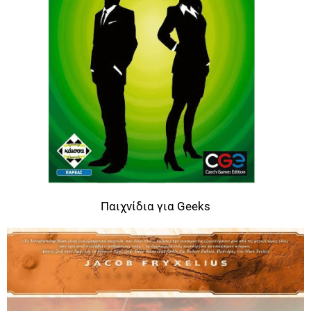
Παιχνίδια για Geeks