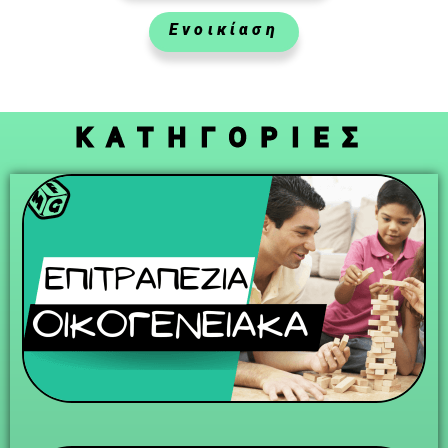
Ενοικίαση
ΚΑΤΗΓΟΡΙΕΣ