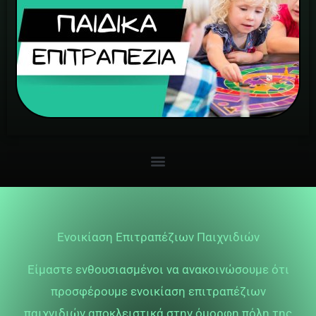
Ενοικίαση Επιτραπέζιων Παιχνιδιών
Είμαστε ενθουσιασμένοι να ανακοινώσουμε ότι
προσφέρουμε ενοικίαση επιτραπέζιων
παιχνιδιών αποκλειστικά στην όμορφη πόλη της